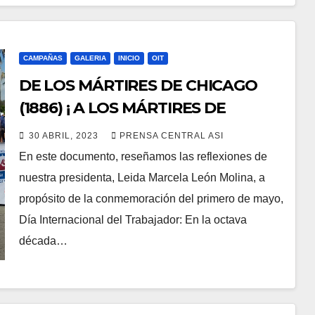
CAMPAÑAS
GALERIA
INICIO
OIT
DE LOS MÁRTIRES DE CHICAGO
(1886) ¡ A LOS MÁRTIRES DE
VENEZUELA (2023) ¡ ¿Qué ha
30 ABRIL, 2023
PRENSA CENTRAL ASI
cambiado?
En este documento, reseñamos las reflexiones de
nuestra presidenta, Leida Marcela León Molina, a
propósito de la conmemoración del primero de mayo,
Día Internacional del Trabajador: En la octava
década…