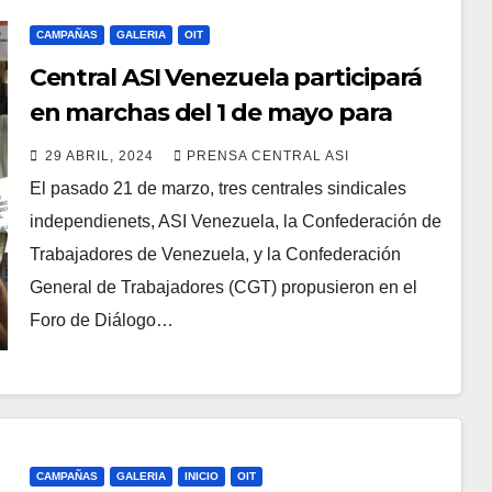
CAMPAÑAS
GALERIA
OIT
Central ASI Venezuela participará
en marchas del 1 de mayo para
exigir aumento salarial
29 ABRIL, 2024
PRENSA CENTRAL ASI
El pasado 21 de marzo, tres centrales sindicales
independienets, ASI Venezuela, la Confederación de
Trabajadores de Venezuela, y la Confederación
General de Trabajadores (CGT) propusieron en el
Foro de Diálogo…
CAMPAÑAS
GALERIA
INICIO
OIT