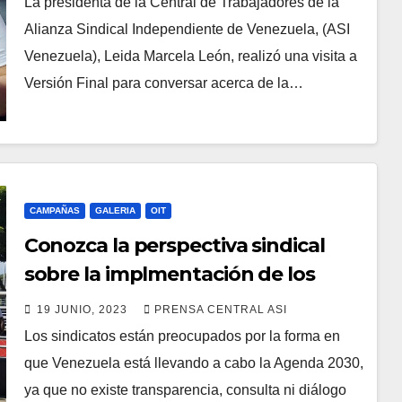
La presidenta de la Central de Trabajadores de la
Alianza Sindical Independiente de Venezuela, (ASI
Venezuela), Leida Marcela León, realizó una visita a
Versión Final para conversar acerca de la…
CAMPAÑAS
GALERIA
OIT
Conozca la perspectiva sindical
sobre la implmentación de los
Objetivos de Desarrollo Sostenible
19 JUNIO, 2023
PRENSA CENTRAL ASI
en Venezuela
Los sindicatos están preocupados por la forma en
que Venezuela está llevando a cabo la Agenda 2030,
ya que no existe transparencia, consulta ni diálogo