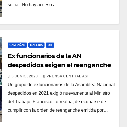
social. No hay acceso a…
CAMPAÑAS
GALERIA
OIT
Ex funcionarios de la AN
despedidos exigen el reenganche
aprobado el 24.02.2022 por Min
5 JUNIO, 2023
PRENSA CENTRAL ASI
Trabajo
Un grupo de exfuncionarios de la Asamblea Nacional
despedidos en 2021 exigió nuevamente al Ministro
del Trabajo, Francisco Torrealba, de ocuparse de
cumplir con la orden de reenganche emitida por…