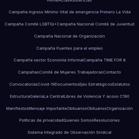
Campaña Ingreso Mínimo Vital de emergencia Primero La Vida
Campaña Comité LGBTIQ+
Campaña Nacional Comité de Juventud
Campaña Nacional de Organización
Campaña Puentes para el empleo
Campaña sector Economía Informal
Campaña TIME FOR 8
Campañas
Comité de Mujeres Trabajadoras
Contacto
Convocatorias
Covid-19
Documentos
Ejes Estratégicos
Estatutos
Estructura
Galeria
La Central
Libres de Violencia Y acoso C190
Manifiestos
Mensaje Importante
Obituarios
Obituarios
Organización
Políticas de privacidad
Quienes Somos
Resoluciones
Sistema Integrado de Observación Sindical