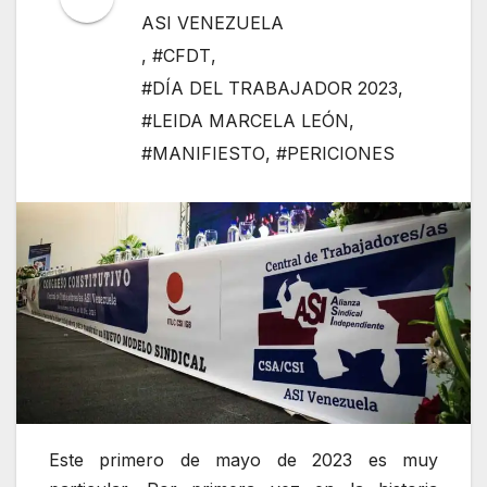
ASI VENEZUELA
,
#CFDT
,
#DÍA DEL TRABAJADOR 2023
,
#LEIDA MARCELA LEÓN
,
#MANIFIESTO
,
#PERICIONES
Este primero de mayo de 2023 es muy