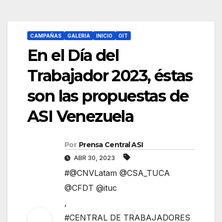
CAMPAÑAS
GALERIA
INICIO
OIT
En el Día del
Trabajador 2023, éstas
son las propuestas de
ASI Venezuela
Por
Prensa Central ASI
ABR 30, 2023
#@CNVLatam @CSA_TUCA
@CFDT @ituc
,
#CENTRAL DE TRABAJADORES