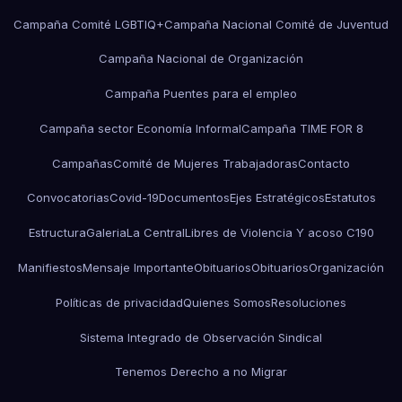
Campaña Comité LGBTIQ+
Campaña Nacional Comité de Juventud
Campaña Nacional de Organización
Campaña Puentes para el empleo
Campaña sector Economía Informal
Campaña TIME FOR 8
Campañas
Comité de Mujeres Trabajadoras
Contacto
Convocatorias
Covid-19
Documentos
Ejes Estratégicos
Estatutos
Estructura
Galeria
La Central
Libres de Violencia Y acoso C190
Manifiestos
Mensaje Importante
Obituarios
Obituarios
Organización
Políticas de privacidad
Quienes Somos
Resoluciones
Sistema Integrado de Observación Sindical
Tenemos Derecho a no Migrar