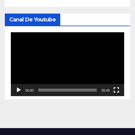
Canal De Youtube
Reproductor
de
vídeo
00:00
05:45