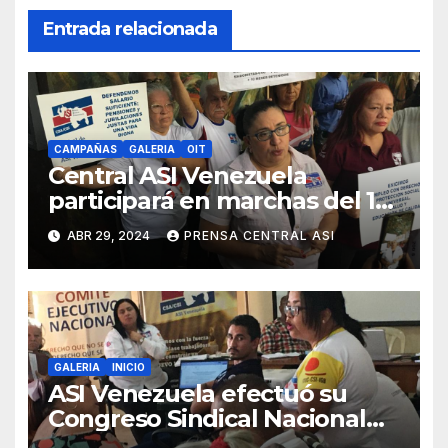
Entrada relacionada
CAMPAÑAS
GALERIA
OIT
Central ASI Venezuela
participará en marchas del 1
de mayo para exigir aumento
ABR 29, 2024
PRENSA CENTRAL ASI
salarial
GALERIA
INICIO
ASI Venezuela efectuó su
Congreso Sindical Nacional
2024 en Caracas