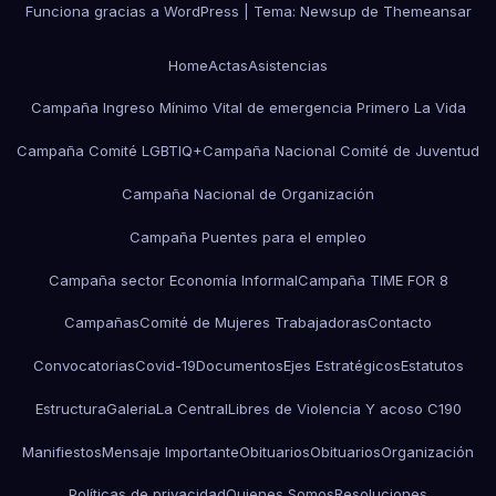
Funciona gracias a WordPress
|
Tema:
Newsup
de
Themeansar
Home
Actas
Asistencias
Campaña Ingreso Mínimo Vital de emergencia Primero La Vida
Campaña Comité LGBTIQ+
Campaña Nacional Comité de Juventud
Campaña Nacional de Organización
Campaña Puentes para el empleo
Campaña sector Economía Informal
Campaña TIME FOR 8
Campañas
Comité de Mujeres Trabajadoras
Contacto
Convocatorias
Covid-19
Documentos
Ejes Estratégicos
Estatutos
Estructura
Galeria
La Central
Libres de Violencia Y acoso C190
Manifiestos
Mensaje Importante
Obituarios
Obituarios
Organización
Políticas de privacidad
Quienes Somos
Resoluciones