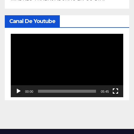
Canal De Youtube
Reproductor
de
vídeo
00:00
05:45