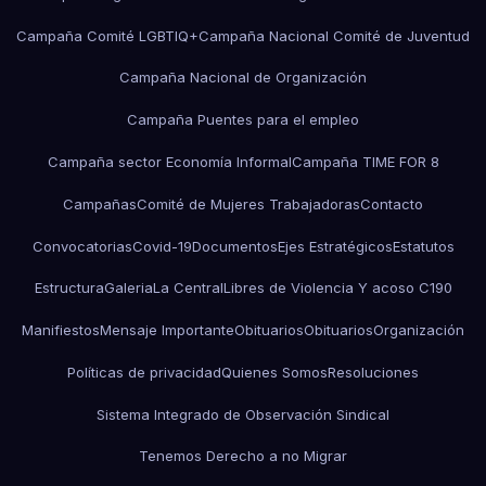
Campaña Comité LGBTIQ+
Campaña Nacional Comité de Juventud
Campaña Nacional de Organización
Campaña Puentes para el empleo
Campaña sector Economía Informal
Campaña TIME FOR 8
Campañas
Comité de Mujeres Trabajadoras
Contacto
Convocatorias
Covid-19
Documentos
Ejes Estratégicos
Estatutos
Estructura
Galeria
La Central
Libres de Violencia Y acoso C190
Manifiestos
Mensaje Importante
Obituarios
Obituarios
Organización
Políticas de privacidad
Quienes Somos
Resoluciones
Sistema Integrado de Observación Sindical
Tenemos Derecho a no Migrar