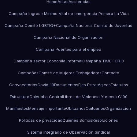
Home
Actas
Asistencias
Campaña Ingreso Mínimo Vital de emergencia Primero La Vida
Campaña Comité LGBTIQ+
Campaña Nacional Comité de Juventud
Campaña Nacional de Organización
Campaña Puentes para el empleo
Campaña sector Economía Informal
Campaña TIME FOR 8
Campañas
Comité de Mujeres Trabajadoras
Contacto
Convocatorias
Covid-19
Documentos
Ejes Estratégicos
Estatutos
Estructura
Galeria
La Central
Libres de Violencia Y acoso C190
Manifiestos
Mensaje Importante
Obituarios
Obituarios
Organización
Políticas de privacidad
Quienes Somos
Resoluciones
Sistema Integrado de Observación Sindical