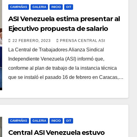
CAMPAÑAS
GALERIA
INICIO
OIT
ASI Venezuela estima presentar al
Ejecutivo propuesta de salario
mínimo antes del 30 de abril
22 FEBRERO, 2023
PRENSA CENTRAL ASI
La Central de Trabajadores Alianza Sindical
Independiente Venezuela (ASI) informó que,
conforme al plan de trabajo de la instancia técnica
que se instaló el pasado 16 de febrero en Caracas,…
CAMPAÑAS
GALERIA
INICIO
OIT
Central ASI Venezuela estuvo