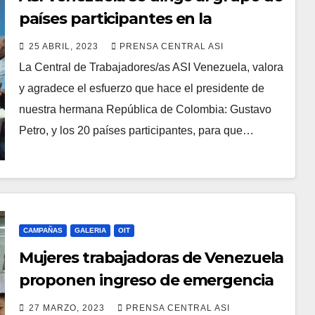
países participantes en la
Conferencia Internacional sobre
25 ABRIL, 2023
PRENSA CENTRAL ASI
Venezuela, a celebraese en
La Central de Trabajadores/as ASI Venezuela, valora
Bogotá, Colombia
y agradece el esfuerzo que hace el presidente de
nuestra hermana República de Colombia: Gustavo
Petro, y los 20 países participantes, para que…
CAMPAÑAS
GALERIA
OIT
Mujeres trabajadoras de Venezuela
proponen ingreso de emergencia
de 50 dólares al mes
27 MARZO, 2023
PRENSA CENTRAL ASI