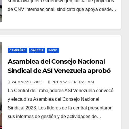
señora Marjolein Groenewegen, oficial de proyectos
de CNV Internaacional, sindicato que apoya desde…
CAMPAÑAS
GALERIA
INICIO
Asamblea del Consejo Nacional
Sindical de ASI Venezuela aprobó
proyectos para 2023
24 MARZO, 2023
PRENSA CENTRAL ASI
La Central de Trabajadores ASI Venezuela convocó
y efectuó su Asamblea del Consejo Nacional
Sindical 2023. Los líderes de la central presentaron
sus informes de gestión y de actividades de…