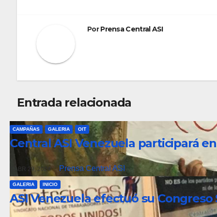
entradas
Por
Prensa Central ASI
Entrada relacionada
CAMPAÑAS
GALERIA
OIT
Central ASI Venezuela participará en
Prensa Central ASI
ABR 29, 2024
GALERIA
INICIO
ASI Venezuela efectuó su Congreso 