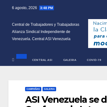
Saltar
6 agosto, 2026
3:48 PM
al
contenido
Central de Trabajadores y Trabajadoras
Alianza Sindical Independiente de
Venezuela. Central ASI Venezuela
CENTRAL ASI
GALERIA
COVID-19
CAMPAÑAS
GALERIA
ASI Venezuela se di