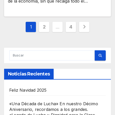
de la economía, sin que recaiga todo el…
Paginación
1
2
…
4
de
entradas
Noticias Recientes
Feliz Navidad 2025
«Una Década de Lucha» En nuestro Décimo
Aniversario, recordamos a los grandes.