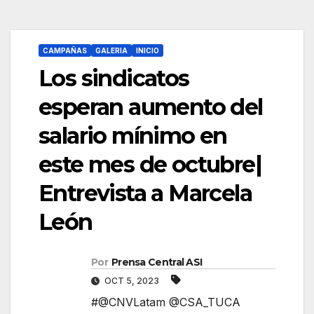
CAMPAÑAS
GALERIA
INICIO
Los sindicatos
esperan aumento del
salario mínimo en
este mes de octubre|
Entrevista a Marcela
León
Por
Prensa Central ASI
OCT 5, 2023
#@CNVLatam @CSA_TUCA