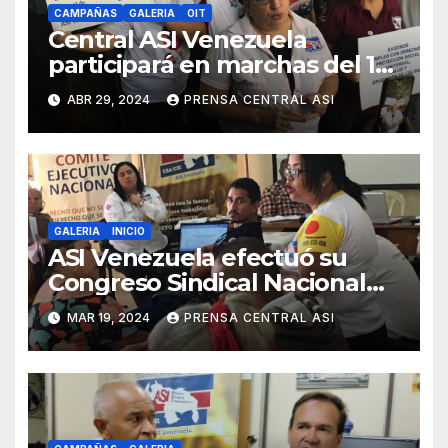
CAMPAÑAS
GALERIA
OIT
Central ASI Venezuela
participará en marchas del 1
de mayo para exigir aumento
ABR 29, 2024
PRENSA CENTRAL ASI
salarial
GALERIA
INICIO
ASI Venezuela efectuó su
Congreso Sindical Nacional
2024 en Caracas
MAR 19, 2024
PRENSA CENTRAL ASI