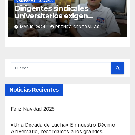
CAMPAÑAS
GALERIA
Dirigentes sindicales
universitarios exigen
aumento del salario mímimo
MAR 18, 2024
PRENSA CENTRAL ASI
a US$ 200 mensuales
Noticias Recientes
Feliz Navidad 2025
«Una Década de Lucha» En nuestro Décimo
Aniversario, recordamos a los grandes.