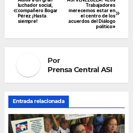
Navegación
luchador social,
Trabajadores
compañero Bogar
merecemos estar en
de
Pérez ¡Hasta
el centro de los
siempre!
acuerdos del Diálogo
entradas
político»
Por
Prensa Central ASI
Entrada relacionada