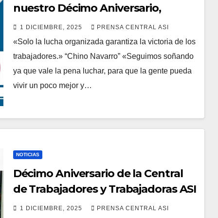
nuestro Décimo Aniversario,
recordamos a los grandes.
1 DICIEMBRE, 2025
PRENSA CENTRAL ASI
«Legado de Lucha y Dignidad para
«Solo la lucha organizada garantiza la victoria de los
la Clase Trabajadora”
trabajadores.» “Chino Navarro” «Seguimos soñando
ya que vale la pena luchar, para que la gente pueda
vivir un poco mejor y…
NOTICIAS
Décimo Aniversario de la Central
de Trabajadores y Trabajadoras ASI
Venezuela: Una Década de Lucha.
1 DICIEMBRE, 2025
PRENSA CENTRAL ASI