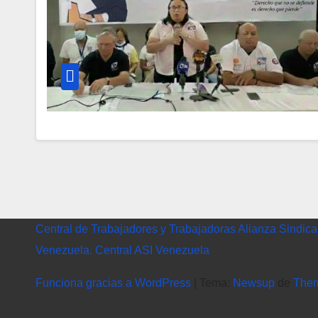
Central de Trabajadores y Trabajadoras Alianza Sindica
Venezuela. Central ASI Venezuela
Funciona gracias a WordPress
|
Tema:
Newsup
de
The