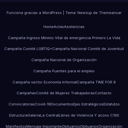
Funciona gracias a WordPress
|
Tema:
Newsup
de
Themeansar
Home
Actas
Asistencias
Campaña Ingreso Mínimo Vital de emergencia Primero La Vida
Campaña Comité LGBTIQ+
Campaña Nacional Comité de Juventud
Campaña Nacional de Organización
Campaña Puentes para el empleo
Campaña sector Economía Informal
Campaña TIME FOR 8
Campañas
Comité de Mujeres Trabajadoras
Contacto
Convocatorias
Covid-19
Documentos
Ejes Estratégicos
Estatutos
Estructura
Galeria
La Central
Libres de Violencia Y acoso C190
Manifiestos
Mensaje Importante
Obituarios
Obituarios
Organización