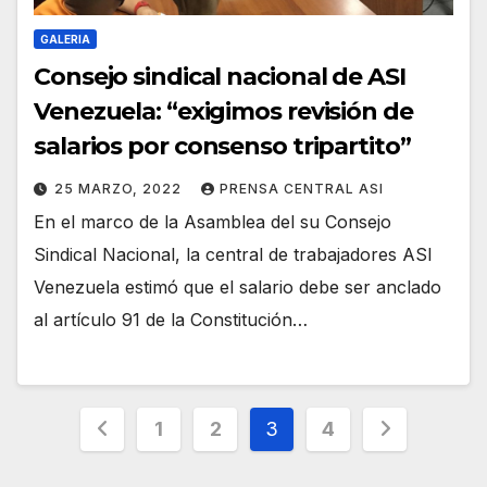
GALERIA
Consejo sindical nacional de ASI
Venezuela: “exigimos revisión de
salarios por consenso tripartito”
25 MARZO, 2022
PRENSA CENTRAL ASI
En el marco de la Asamblea del su Consejo
Sindical Nacional, la central de trabajadores ASI
Venezuela estimó que el salario debe ser anclado
al artículo 91 de la Constitución…
Paginación
1
2
3
4
de